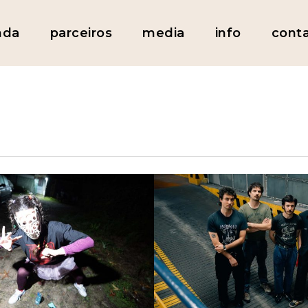
nda
parceiros
media
info
cont