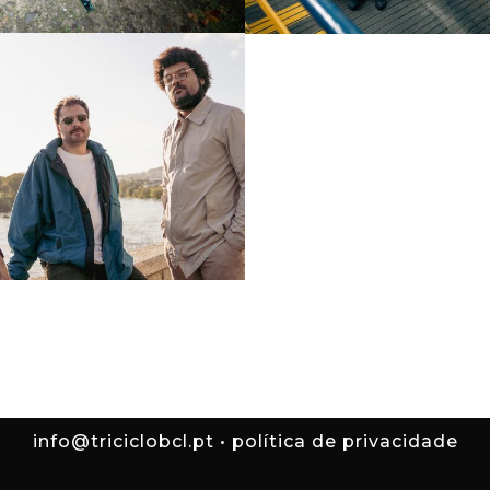
travo
 18:00 | largo guilherme
8 de maio, 22:00 | theatro
andes (barcelinhos)
(blackbox)
re
comprar bilhetes
, 18:00 | praça de
a
re
info@triciclobcl.pt
•
política de privacidade