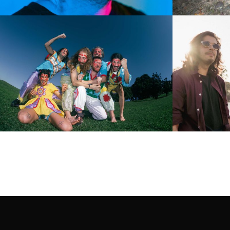
filipe sambado
tricla
2 de abril, 22:00 | theatro gil vicente
18 de abril,
(caixa de palco)
gomes fern
comprar bilhetes
entrada liv
unsafe space
plaka
garden
14 de junho
pontevedr
3 de junho, 22:00 | theatro gil vicente
entrada liv
(blackbox)
comprar bilhetes