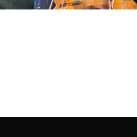
jorge coelho
(tricircular)
 gil vicente
23 de maio, 08:30 às 13:00 | touring
barcelos: passeio de barca no rio
cávado
entrada livre