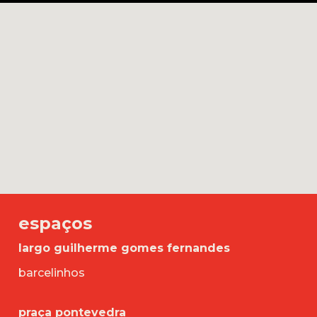
espaços
largo guilherme gomes fernandes
barcelinhos
praça pontevedra