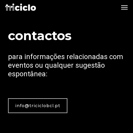
me
skip
to
main
content
contactos
para informações relacionadas com
eventos ou qualquer sugestão
espontânea:
info@triciclobcl.pt